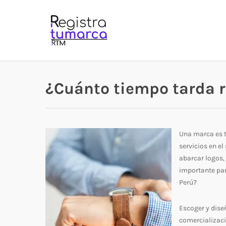
Skip
to
main
content
¿Cuánto tiempo tarda r
Una marca es t
servicios en e
abarcar logos, 
importante par
Perú?
Escoger y dise
comercializaci