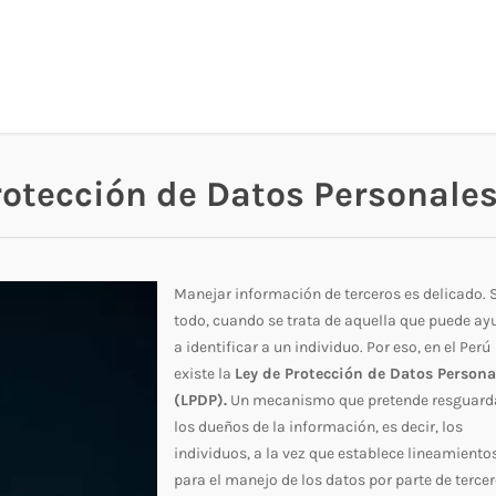
Protección de Datos Personale
Manejar información de terceros es delicado. 
todo, cuando se trata de aquella que puede ay
a identificar a un individuo. Por eso, en el Perú
existe la
Ley de Protección de Datos Persona
(LPDP).
Un mecanismo que pretende resguard
los dueños de la información, es decir, los
individuos, a la vez que establece lineamiento
para el manejo de los datos por parte de tercer