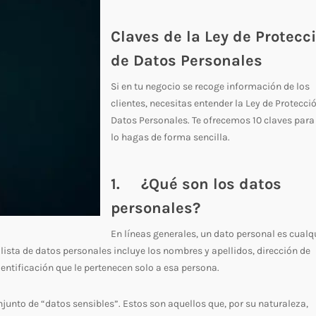
Claves de la Ley de Protecc
de Datos Personales
Si en tu negocio se recoge información de los
clientes, necesitas entender la Ley de Protecci
Datos Personales. Te ofrecemos 10 claves para
lo hagas de forma sencilla.
1. ¿Qué son los datos
personales?
En líneas generales, un dato personal es cualq
 lista de datos personales incluye los nombres y apellidos, dirección de
dentificación que le pertenecen solo a esa persona.
junto de “datos sensibles”. Estos son aquellos que, por su naturaleza,