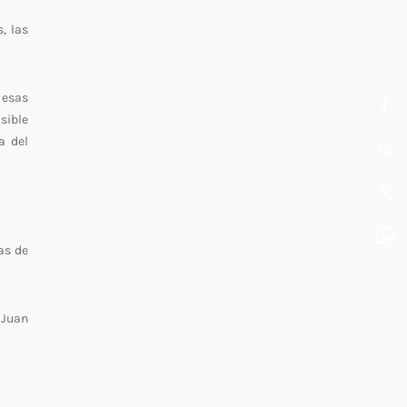
, las
 esas
sible
a del
as de
 Juan