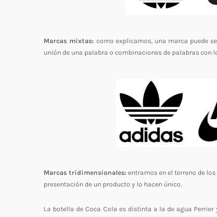
Marcas mixtas:
como explicamos, una marca puede ser
unión de una palabra o combinaciones de palabras con l
Marcas tridimensionales:
entramos en el terreno de los
presentación de un producto y lo hacen único.
La botella de Coca Cola es distinta a la de agua Perrier