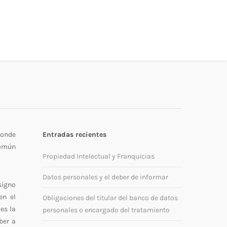
donde
Entradas recientes
común
Propiedad Intelectual y Franquicias
Datos personales y el deber de informar
signo
en el
Obligaciones del titular del banco de datos
es la
personales o encargado del tratamiento
ber a