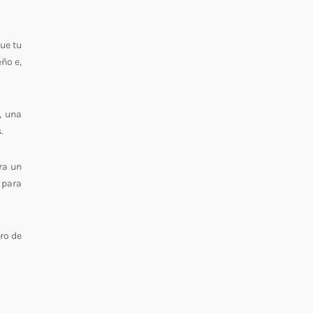
ue tu
ño e,
, una
s.
ra un
 para
uro de