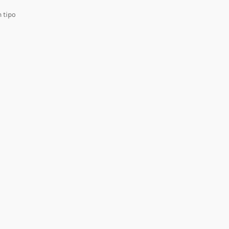
 tipo
á