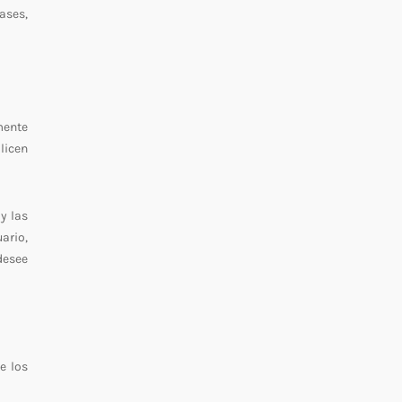
ases,
mente
licen
y las
ario,
desee
e los