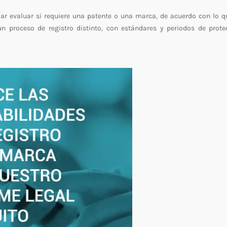
r evaluar si requiere una patente o una marca, de acuerdo con lo q
 proceso de registro distinto, con estándares y periodos de prote