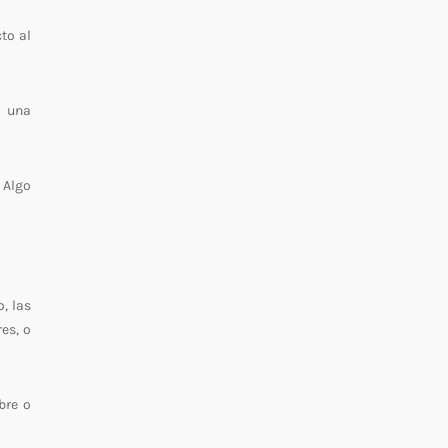
to al
a una
. Algo
, las
es, o
bre o