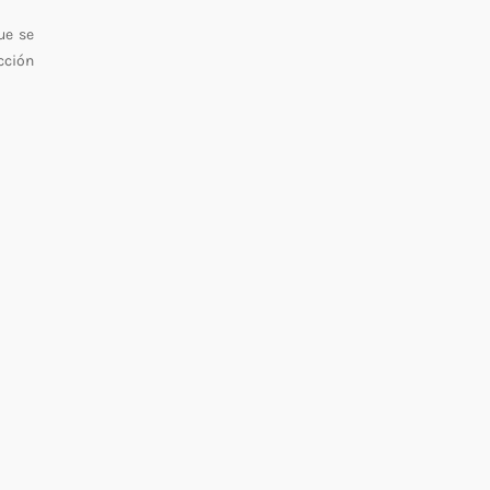
ue se
cción