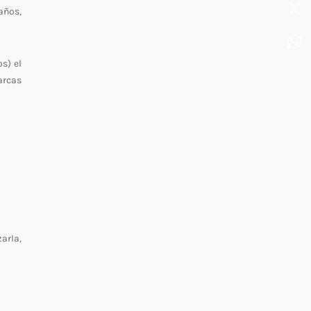
años,
s) el
arcas
arla,