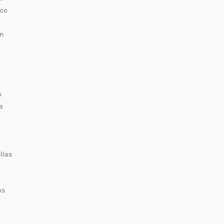
ico
en
o
a
llas
os