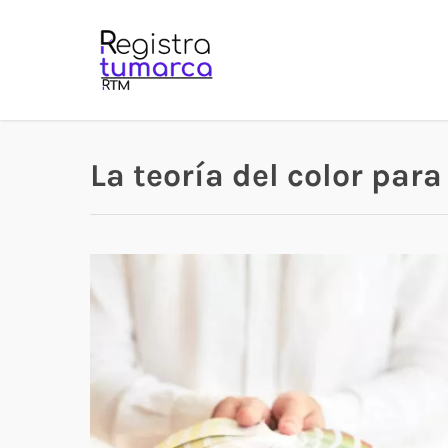
Skip
to
main
content
La teoría del color par