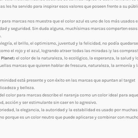
s les ha servido para inspirar esos valores que poseen frente a su públ
or para marcas nos muestra que el color azul es uno de los más usados 
elidad y seguridad. Sin duda alguna, muchísimas marcas comparten esos
.
alegría, el brillo, el optimismo, juventud y la felicidad, no podía quedarse
como el rojo y el azul, logrando atraer todas las miradas ¡y las compras!
 Planet:
el color de la naturaleza, lo ecológico, la esperanza, la salud y l
ellas marcas que quieren hablar de frescura, naturaleza, la armonía y l
 feminidad está presente y con éxito en las marcas que apuntan al target
icadeza y belleza.
 del color para marcas describe el naranja como un color ideal para aque
d, acción y ser estimulante sin caer en lo agresivo.
obriedad, la elegancia, la autoridad y la estabilidad es usado por muchas
sino porque es un color neutro que puede aplicarse y combinar con much