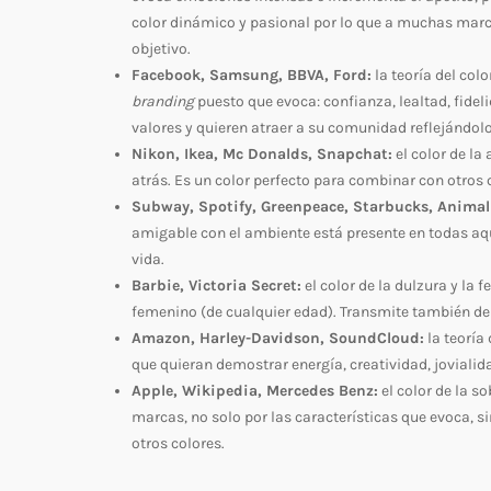
color dinámico y pasional por lo que a muchas marca
objetivo.
Facebook, Samsung, BBVA, Ford:
la teoría del col
branding
puesto que evoca: confianza, lealtad, fid
valores y quieren atraer a su comunidad reflejándolo
Nikon, Ikea, Mc Donalds, Snapchat:
el color de la 
atrás. Es un color perfecto para combinar con otros 
Subway, Spotify, Greenpeace, Starbucks, Animal
amigable con el ambiente está presente en todas aqu
vida.
Barbie, Victoria Secret:
el color de la dulzura y la
femenino (de cualquier edad). Transmite también del
Amazon, Harley-Davidson, SoundCloud:
la teoría
que quieran demostrar energía, creatividad, jovialida
Apple, Wikipedia, Mercedes Benz:
el color de la s
marcas, no solo por las características que evoca, 
otros colores.