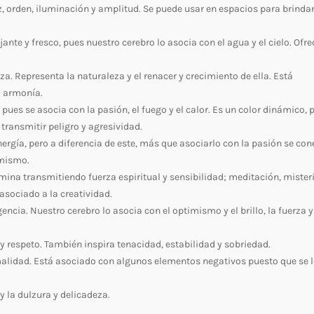
az, orden, iluminación y amplitud. Se puede usar en espacios para brinda
nte y fresco, pues nuestro cerebro lo asocia con el agua y el cielo. Ofre
za. Representa la naturaleza y el renacer y crecimiento de ella. Está
a armonía.
pues se asocia con la pasión, el fuego y el calor. Es un color dinámico, 
ransmitir peligro y agresividad.
energía, pero a diferencia de este, más que asociarlo con la pasión se con
imismo.
ermina transmitiendo fuerza espiritual y sensibilidad; meditación, mister
asociado a la creatividad.
ligencia. Nuestro cerebro lo asocia con el optimismo y el brillo, la fuerza y
.
 y respeto. También inspira tenacidad, estabilidad y sobriedad.
ormalidad. Está asociado con algunos elementos negativos puesto que se l
y la dulzura y delicadeza.