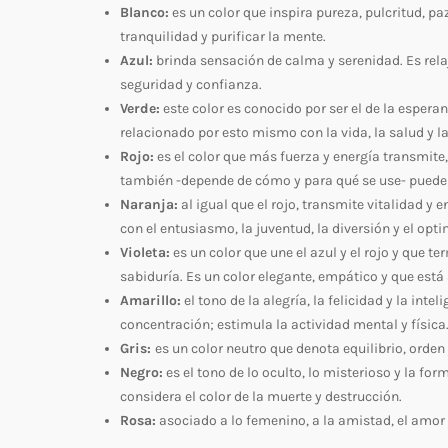
Blanco:
es un color que inspira pureza, pulcritud, p
tranquilidad y purificar la mente.
Azul:
brinda sensación de calma y serenidad. Es relaja
seguridad y confianza.
Verde:
este color es conocido por ser el de la esperan
relacionado por esto mismo con la vida, la salud y l
Rojo:
es el color que más fuerza y energía transmite, 
también -depende de cómo y para qué se use- puede t
Naranja:
al igual que el rojo, transmite vitalidad y 
con el entusiasmo, la juventud, la diversión y el opt
Violeta:
es un color que une el azul y el rojo y que t
sabiduría. Es un color elegante, empático y que está 
Amarillo:
el tono de la alegría, la felicidad y la inte
concentración; estimula la actividad mental y física
Gris:
es un color neutro que denota equilibrio, orden
Negro:
es el tono de lo oculto, lo misterioso y la f
considera el color de la muerte y destrucción.
Rosa:
asociado a lo femenino, a la amistad, el amor 