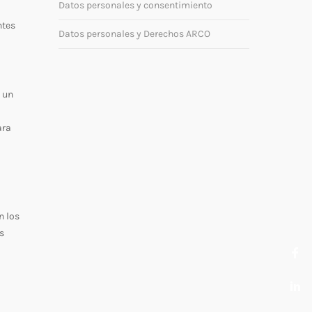
Datos personales y consentimiento
l
ntes
Datos personales y Derechos ARCO
s un
ara
n los
s