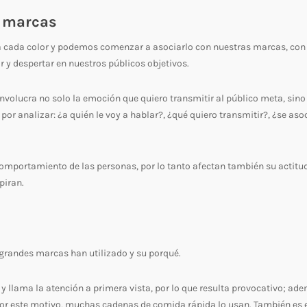
a marcas
a cada color y podemos comenzar a asociarlo con nuestras marcas, con
y despertar en nuestros públicos objetivos.
nvolucra no solo la emoción que quiero transmitir al público meta, sino 
por analizar: ¿a quién le voy a hablar?, ¿qué quiero transmitir?, ¿se aso
 comportamiento de las personas, por lo tanto afectan también su actitu
piran.
 grandes marcas han utilizado y su porqué.
e y llama la atención a primera vista, por lo que resulta provocativo; ad
por este motivo, muchas cadenas de comida rápida lo usan. También es 