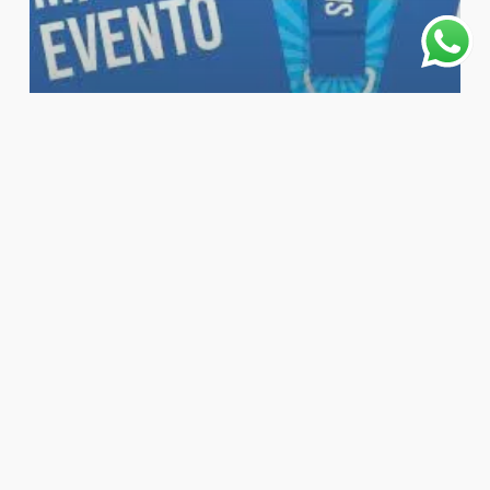
Derechos de Autor
Derechos de Autor y responsabilidad
como auspiciador
Entradas recientes
Propiedad Intelectual y Franquicias