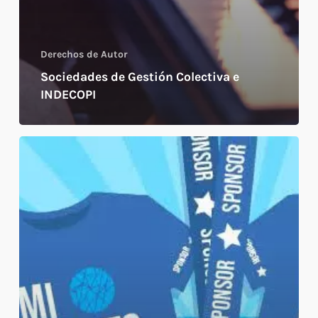
Derechos de Autor
Sociedades de Gestión Colectiva e
INDECOPI
Derechos
de
Autor
y
responsabilidad
como
auspiciador