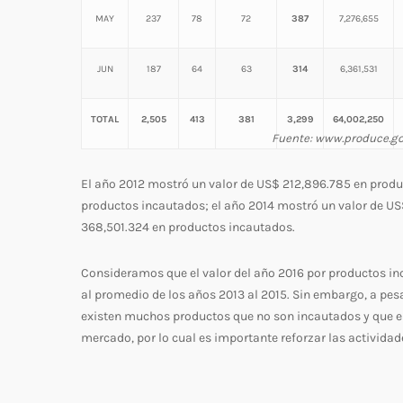
MAY
237
78
72
387
7,276,655
JUN
187
64
63
314
6,361,531
TOTAL
2,505
413
381
3,299
64,002,250
Fuente: www.produce.go
El año 2012 mostró un valor de US$ 212,896.785 en produ
productos incautados; el año 2014 mostró un valor de US
368,501.324 en productos incautados.
Consideramos que el valor del año 2016 por productos inc
al promedio de los años 2013 al 2015. Sin embargo, a pe
existen muchos productos que no son incautados y que el 
mercado, por lo cual es importante reforzar las actividad