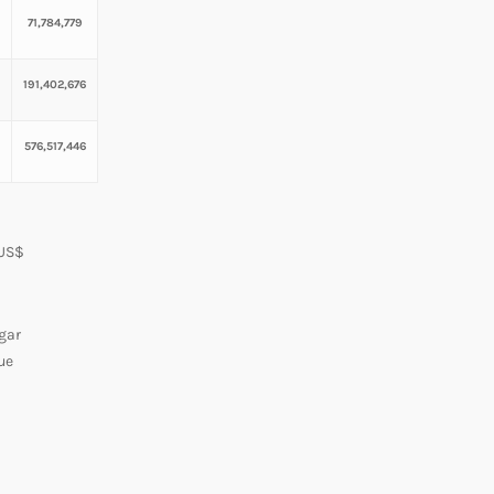
71,784,779
191,402,676
576,517,446
 US$
gar
ue