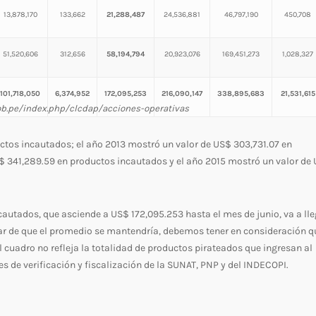
13,878,170
133,662
21,288,487
24,536,881
46,797,190
450,708
51,520,606
312,656
58,194,794
20,923,076
169,451,273
1,028,327
101,718,050
6,374,952
172,095,253
216,090,147
338,895,683
21,531,615
b.pe/index.php/clcdap/acciones-operativas
ctos incautados; el año 2013 mostró un valor de US$ 303,731.07 en
$ 341,289.59 en productos incautados y el año 2015 mostró un valor de
autados, que asciende a US$ 172,095.253 hasta el mes de junio, va a lle
sar de que el promedio se mantendría, debemos tener en consideración q
cuadro no refleja la totalidad de productos pirateados que ingresan al
es de verificación y fiscalización de la SUNAT, PNP y del INDECOPI.