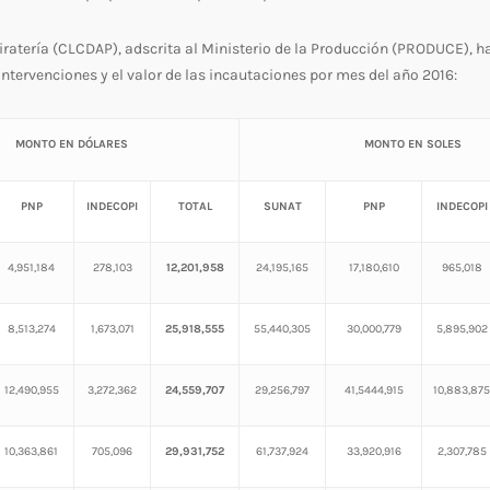
iratería (CLCDAP), adscrita al Ministerio de la Producción (PRODUCE), h
ntervenciones y el valor de las incautaciones por mes del año 2016:
MONTO EN DÓLARES
MONTO EN SOLES
PNP
INDECOPI
TOTAL
SUNAT
PNP
INDECOPI
4,951,184
278,103
12,201,958
24,195,165
17,180,610
965,018
8,513,274
1,673,071
25,918,555
55,440,305
30,000,779
5,895,902
12,490,955
3,272,362
24,559,707
29,256,797
41,5444,915
10,883,875
10,363,861
705,096
29,931,752
61,737,924
33,920,916
2,307,785