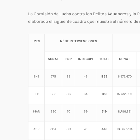
La Comisión de Lucha contra los Delitos Aduaneros y la P
elaborado el siguiente cuadro que muestra el número de i
MES
N° DE INTERVENCIONES
SUNAT
PNP
INDECOPI
TOTAL
SUNAT
ENE
775
35
45
855
6,972,670
FEB
632
86
64
782
15,732,209
MAR
390
70
59
519
8,796,391
ABR
284
80
78
442
18,862,794