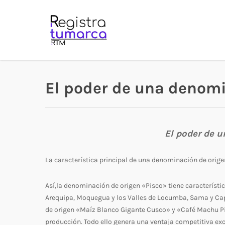
Skip
to
main
content
El poder de una denomi
El poder de 
La característica principal de una denominación de origen
Así,la denominación de origen «Pisco» tiene característi
Arequipa, Moquegua y los Valles de Locumba, Sama y Cap
de origen «Maíz Blanco Gigante Cusco» y «Café Machu Pic
producción. Todo ello genera una ventaja competitiva exc