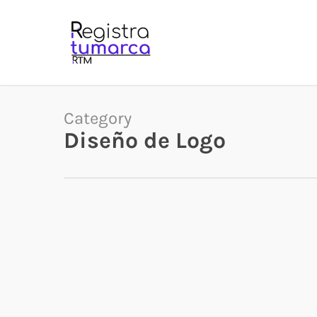
Skip
to
main
content
Category
Diseño de Logo
Anatomía
de
un